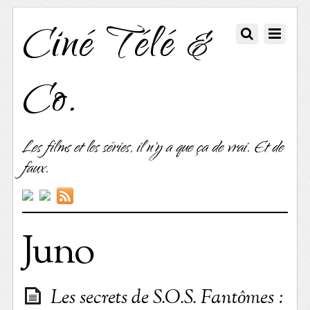
Ciné Télé &
Co.
Les films et les séries, il n'y a que ça de vrai. Et de
faux.
Juno
Les secrets de S.O.S. Fantômes :