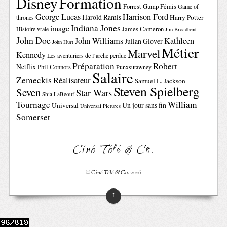
Disney
Formation
Forrest Gump
Fémis
Game of
George Lucas
Harrison Ford
Harold Ramis
Harry Potter
thrones
Indiana Jones
image
Histoire vraie
James Cameron
Jim Broadbent
John Doe
John Williams
Kathleen
Julian Glover
John Hurt
Métier
Marvel
Kennedy
Les aventuriers de l’arche perdue
Préparation
Robert
Netflix
Phil Connors
Punxsutawney
Salaire
Zemeckis
Réalisateur
Samuel L. Jackson
Steven Spielberg
Seven
Star Wars
Shia LaBeouf
Tournage
William
Un jour sans fin
Universal
Universal Pictures
Somerset
Ciné Télé & Co.
©
Ciné Télé & Co.
2026
↑