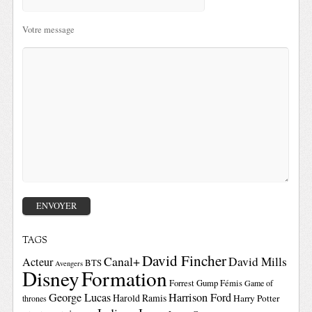
Votre message
TAGS
David Fincher
Canal+
David Mills
Acteur
BTS
Avengers
Disney
Formation
Forrest Gump
Fémis
Game of
George Lucas
Harrison Ford
Harold Ramis
Harry Potter
thrones