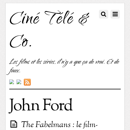
Ciné Télé &
Co.
Les films et les séries, il n'y a que ça de vrai. Et de
faux.
John Ford
The Fabelmans : le film-