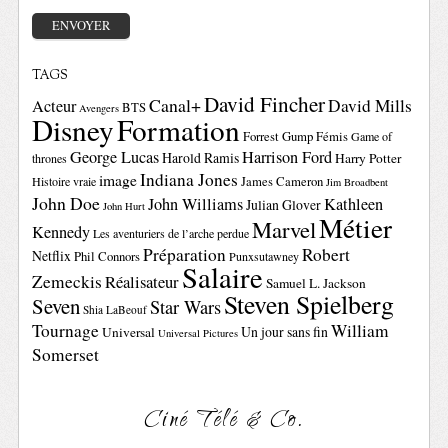
TAGS
David Fincher
Canal+
David Mills
Acteur
BTS
Avengers
Disney
Formation
Forrest Gump
Fémis
Game of
George Lucas
Harrison Ford
Harold Ramis
Harry Potter
thrones
Indiana Jones
image
Histoire vraie
James Cameron
Jim Broadbent
John Doe
John Williams
Kathleen
Julian Glover
John Hurt
Métier
Marvel
Kennedy
Les aventuriers de l’arche perdue
Préparation
Robert
Netflix
Phil Connors
Punxsutawney
Salaire
Zemeckis
Réalisateur
Samuel L. Jackson
Steven Spielberg
Seven
Star Wars
Shia LaBeouf
Tournage
William
Un jour sans fin
Universal
Universal Pictures
Somerset
Ciné Télé & Co.