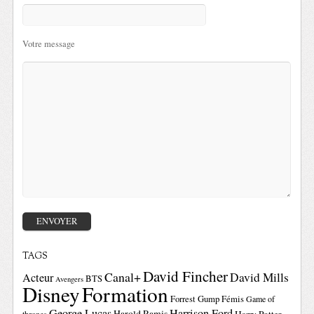
Votre message
TAGS
David Fincher
Canal+
David Mills
Acteur
BTS
Avengers
Disney
Formation
Forrest Gump
Fémis
Game of
George Lucas
Harrison Ford
Harold Ramis