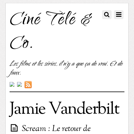
Ciné Télé &
Co.
Les films et les séries, il n'y a que ça de vrai. Et de
faux.
Jamie Vanderbilt
Scream : Le retour de