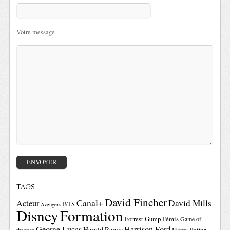
Votre message
TAGS
David Fincher
Canal+
David Mills
Acteur
BTS
Avengers
Disney
Formation
Forrest Gump
Fémis
Game of
George Lucas
Harrison Ford
Harold Ramis