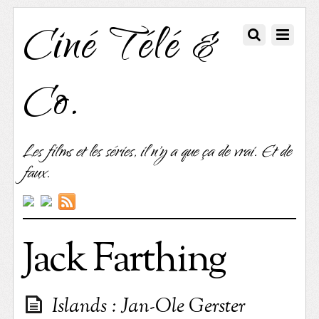
Ciné Télé &
Co.
Les films et les séries, il n'y a que ça de vrai. Et de
faux.
Jack Farthing
Islands : Jan-Ole Gerster