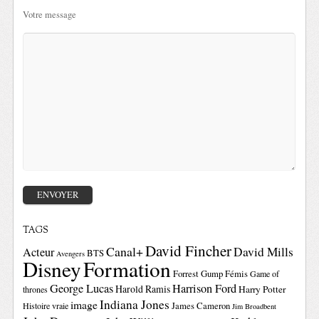
Votre message
TAGS
David Fincher
Canal+
David Mills
Acteur
BTS
Avengers
Disney
Formation
Forrest Gump
Fémis
Game of
George Lucas
Harrison Ford
Harold Ramis
Harry Potter
thrones
Indiana Jones
image
Histoire vraie
James Cameron
Jim Broadbent