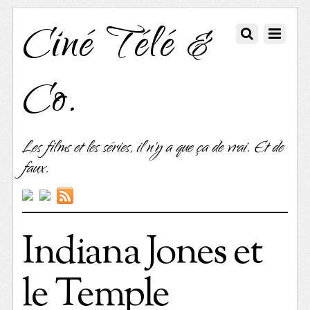
Ciné Télé &
Co.
Les films et les séries, il n'y a que ça de vrai. Et de
faux.
Indiana Jones et
le Temple