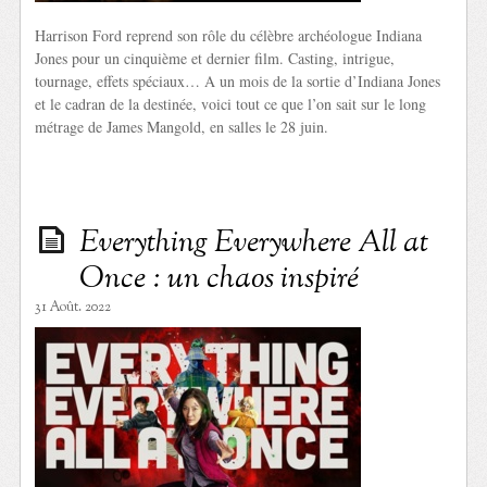
Harrison Ford reprend son rôle du célèbre archéologue Indiana
Jones pour un cinquième et dernier film. Casting, intrigue,
tournage, effets spéciaux… A un mois de la sortie d’Indiana Jones
et le cadran de la destinée, voici tout ce que l’on sait sur le long
métrage de James Mangold, en salles le 28 juin.
Everything Everywhere All at
Once : un chaos inspiré
31 Août. 2022