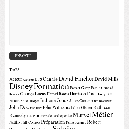
TAGS
David Fincher
Canal+
David Mills
Acteur
BTS
Avengers
Disney
Formation
Forrest Gump
Fémis
Game of
George Lucas
Harrison Ford
Harold Ramis
Harry Potter
thrones
Indiana Jones
image
Histoire vraie
James Cameron
Jim Broadbent
John Doe
John Williams
Kathleen
Julian Glover
John Hurt
Métier
Marvel
Kennedy
Les aventuriers de l’arche perdue
Préparation
Robert
Netflix
Phil Connors
Punxsutawney
Salaire