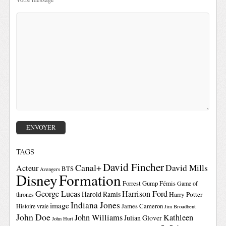
TAGS
David Fincher
Canal+
David Mills
Acteur
BTS
Avengers
Disney
Formation
Forrest Gump
Fémis
Game of
George Lucas
Harrison Ford
Harold Ramis
Harry Potter
thrones
Indiana Jones
image
Histoire vraie
James Cameron
Jim Broadbent
John Doe
John Williams
Kathleen
Julian Glover
John Hurt