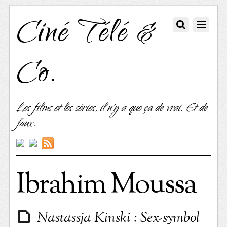
Ciné Télé &
Co.
Les films et les séries, il n'y a que ça de vrai. Et de
faux.
Ibrahim Moussa
Nastassja Kinski : Sex-symbol