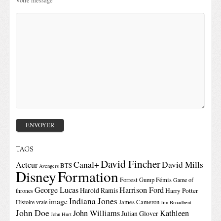
Votre message
TAGS
David Fincher
Canal+
David Mills
Acteur
BTS
Avengers
Disney
Formation
Forrest Gump
Fémis
Game of
George Lucas
Harrison Ford
Harold Ramis
Harry Potter
thrones
Indiana Jones
image
Histoire vraie
James Cameron
Jim Broadbent
John Doe
John Williams
Kathleen
Julian Glover
John Hurt