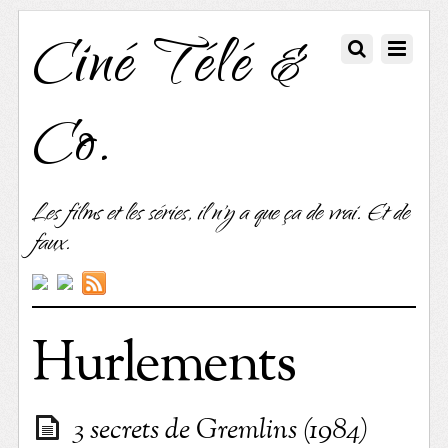
Ciné Télé &
Co.
Les films et les séries, il n'y a que ça de vrai. Et de
faux.
Hurlements
3 secrets de Gremlins (1984)