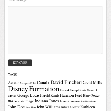
TAGS
David Fincher
Canal+
David Mills
Acteur
BTS
Avengers
Disney
Formation
Forrest Gump
Fémis
Game of
George Lucas
Harrison Ford
Harold Ramis
Harry Potter
thrones
Indiana Jones
image
Histoire vraie
James Cameron
Jim Broadbent
John Doe
John Williams
Kathleen
Julian Glover
John Hurt