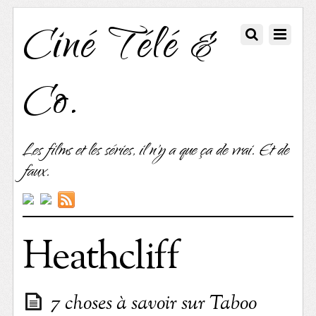
Ciné Télé &
Co.
Les films et les séries, il n'y a que ça de vrai. Et de
faux.
Heathcliff
7 choses à savoir sur Taboo