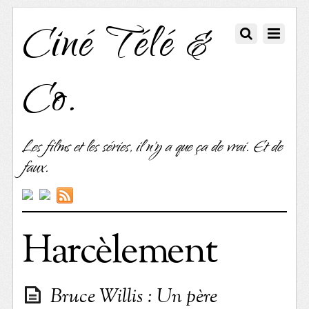
Ciné Télé &
Co.
Les films et les séries, il n'y a que ça de vrai. Et de
faux.
Harcèlement
Bruce Willis : Un père