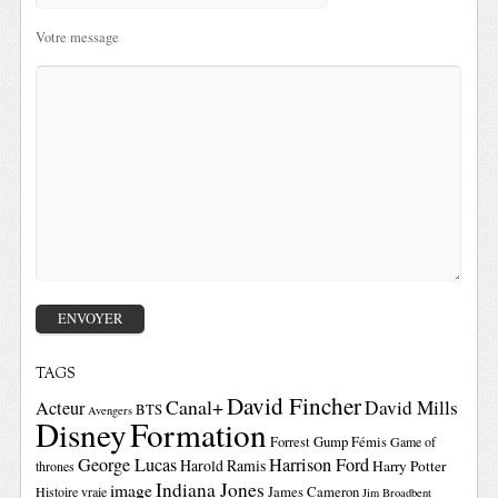
Votre message
TAGS
David Fincher
Canal+
David Mills
Acteur
BTS
Avengers
Disney
Formation
Forrest Gump
Fémis
Game of
George Lucas
Harrison Ford
Harold Ramis
Harry Potter
thrones
Indiana Jones
image
Histoire vraie
James Cameron
Jim Broadbent