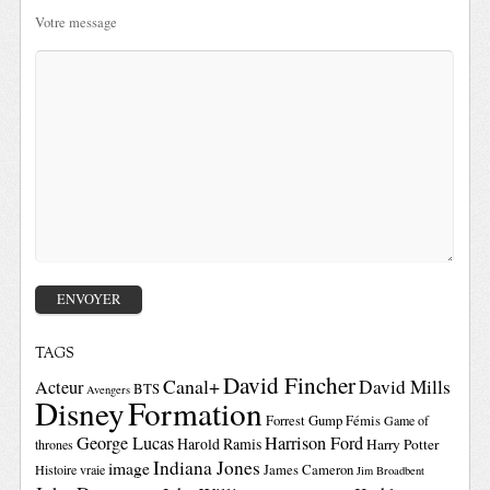
Votre message
TAGS
David Fincher
Canal+
David Mills
Acteur
BTS
Avengers
Disney
Formation
Forrest Gump
Fémis
Game of
George Lucas
Harrison Ford
Harold Ramis
Harry Potter
thrones
Indiana Jones
image
Histoire vraie
James Cameron
Jim Broadbent