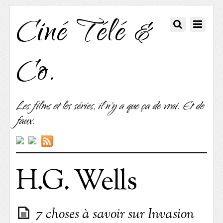
Ciné Télé &
Co.
Les films et les séries, il n'y a que ça de vrai. Et de
faux.
H.G. Wells
7 choses à savoir sur Invasion