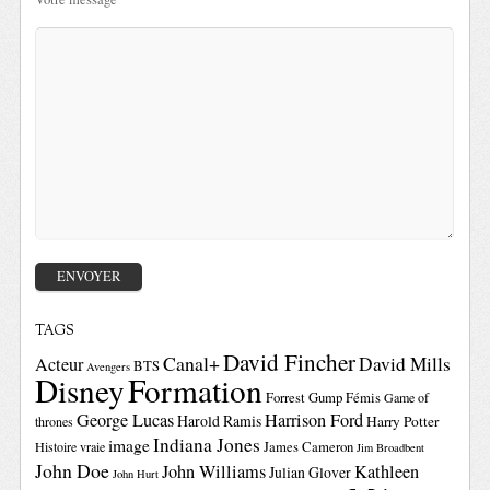
TAGS
David Fincher
Canal+
David Mills
Acteur
BTS
Avengers
Disney
Formation
Forrest Gump
Fémis
Game of
George Lucas
Harrison Ford
Harold Ramis
Harry Potter
thrones
Indiana Jones
image
Histoire vraie
James Cameron
Jim Broadbent
John Doe
John Williams
Kathleen
Julian Glover
John Hurt