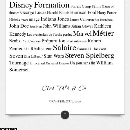
Disney
Formation
Forrest Gump
Fémis
Game of
George Lucas
Harrison Ford
Harold Ramis
Harry Potter
thrones
Indiana Jones
image
Histoire vraie
James Cameron
Jim Broadbent
John Doe
John Williams
Kathleen
Julian Glover
John Hurt
Métier
Marvel
Kennedy
Les aventuriers de l’arche perdue
Préparation
Robert
Netflix
Phil Connors
Punxsutawney
Salaire
Zemeckis
Réalisateur
Samuel L. Jackson
Steven Spielberg
Seven
Star Wars
Shia LaBeouf
Tournage
William
Un jour sans fin
Universal
Universal Pictures
Somerset
Ciné Télé & Co.
©
Ciné Télé & Co.
2026
↑