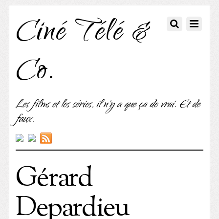
Ciné Télé &
Co.
Les films et les séries, il n'y a que ça de vrai. Et de
faux.
Gérard
Depardieu