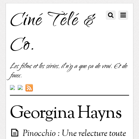
Ciné Télé &
Co.
Les films et les séries, il n'y a que ça de vrai. Et de
faux.
Georgina Hayns
Pinocchio : Une relecture toute