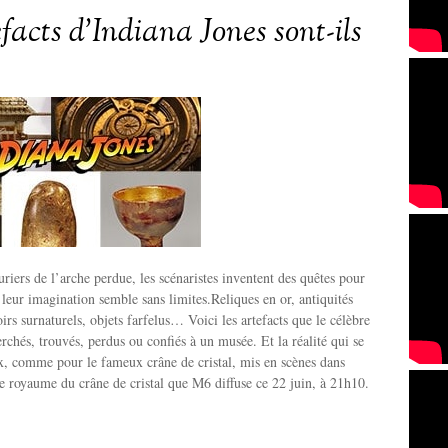
facts d’Indiana Jones sont-ils
riers de l’arche perdue, les scénaristes inventent des quêtes pour
 leur imagination semble sans limites.Reliques en or, antiquités
irs surnaturels, objets farfelus… Voici les artefacts que le célèbre
rchés, trouvés, perdus ou confiés à un musée. Et la réalité qui se
x, comme pour le fameux crâne de cristal, mis en scènes dans
le royaume du crâne de cristal que M6 diffuse ce 22 juin, à 21h10.