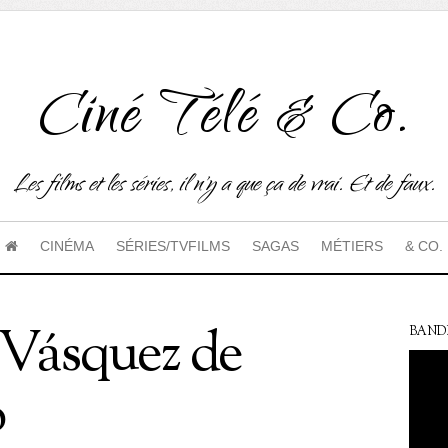
Ciné Télé & Co.
Les films et les séries, il n'y a que ça de vrai. Et de faux.
CINÉMA
SÉRIES/TVFILMS
SAGAS
MÉTIERS
& CO.
 Vásquez de
BAND
o