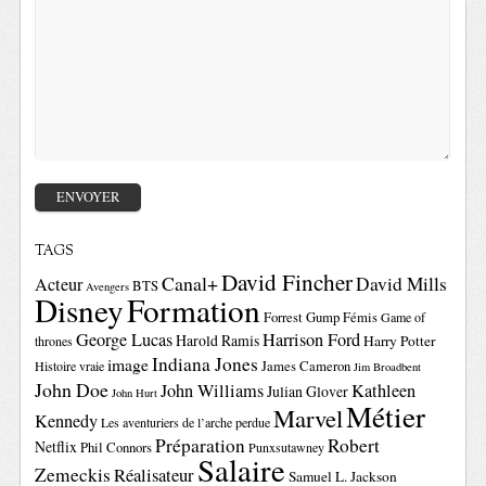
TAGS
David Fincher
Canal+
David Mills
Acteur
BTS
Avengers
Disney
Formation
Forrest Gump
Fémis
Game of
George Lucas
Harrison Ford
Harold Ramis
Harry Potter
thrones
Indiana Jones
image
Histoire vraie
James Cameron
Jim Broadbent
John Doe
John Williams
Kathleen
Julian Glover
John Hurt
Métier
Marvel
Kennedy
Les aventuriers de l’arche perdue
Préparation
Robert
Netflix
Phil Connors
Punxsutawney
Salaire
Zemeckis
Réalisateur
Samuel L. Jackson