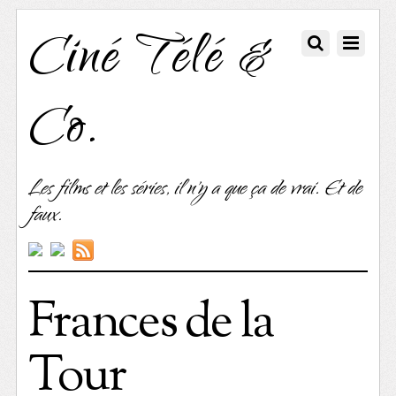
Ciné Télé &
Co.
Les films et les séries, il n'y a que ça de vrai. Et de
faux.
Frances de la
Tour