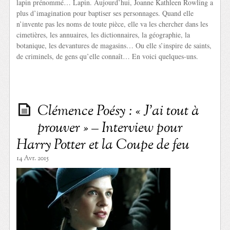
lapin prénommé… Lapin. Aujourd’hui, Joanne Kathleen Rowling a
plus d’imagination pour baptiser ses personnages. Quand elle
n’invente pas les noms de toute pièce, elle va les chercher dans les
cimetières, les annuaires, les dictionnaires, la géographie, la
botanique, les devantures de magasins… Ou elle s’inspire de saints,
de criminels, de gens qu’elle connaît… En voici quelques-uns.
Clémence Poésy : « J’ai tout à
prouver » – Interview pour
Harry Potter et la Coupe de feu
14 Avr. 2015