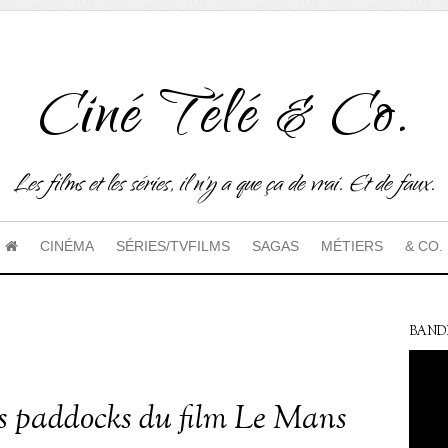
Ciné Télé & Co.
Les films et les séries, il n'y a que ça de vrai. Et de faux.
CINÉMA
SÉRIES/TVFILMS
SAGAS
MÉTIERS
& CO.
BAND
s paddocks du film Le Mans