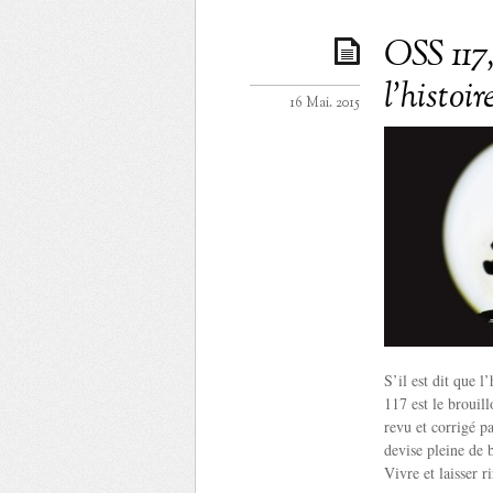
OSS 117
l’histoi
16 Mai. 2015
S’il est dit que 
117 est le brouil
revu et corrigé p
devise pleine de 
Vivre et laisser ri