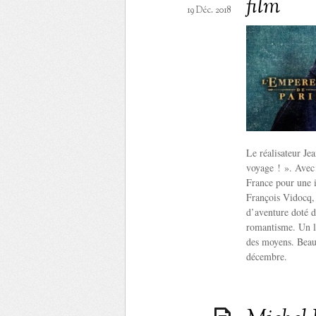
film
19 Déc. 2018
Le réalisateur Je
voyage ! ». Avec 
France pour une i
François Vidocq, 
d’aventure doté d
romantisme. Un lo
des moyens. Beau
décembre.