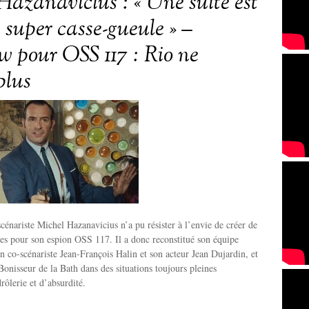
Hazanavicius : « Une suite est
 super casse-gueule » –
ew pour OSS 117 : Rio ne
plus
scénariste Michel Hazanavicius n’a pu résister à l’envie de créer de
es pour son espion OSS 117. Il a donc reconstitué son équipe
n co-scénariste Jean-François Halin et son acteur Jean Dujardin, et
onisseur de la Bath dans des situations toujours pleines
drôlerie et d’absurdité.