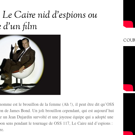
, Le Caire nid d’espions ou
re d’un film
COUR
l’homme est le brouillon de la femme (Ah !), il peut être dit qu’OSS
lon de James Bond. Un joli brouillon cependant, qui est aujourd’hui
ar un Jean Dujardin survolté et une joyeuse équipe qui a adopté une
bon sens pendant le tournage de OSS 117, Le Caire nid d’espions :
re.