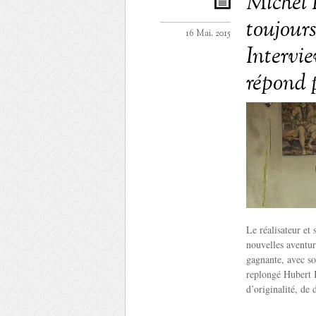
Michel 
toujours
16 Mai. 2015
Intervi
répond 
Le réalisateur et 
nouvelles aventur
gagnante, avec so
replongé Hubert B
d’originalité, de 