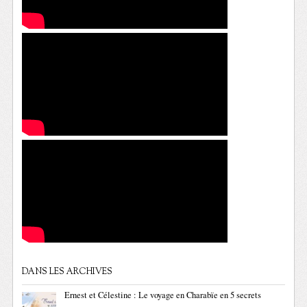
DANS LES ARCHIVES
Ernest et Célestine : Le voyage en Charabïe en 5 secrets