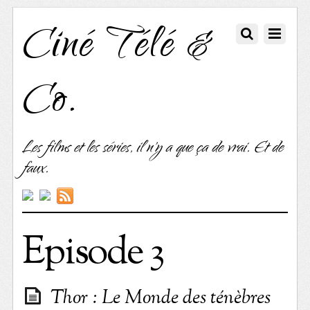
Ciné Télé &
Co.
Les films et les séries, il n'y a que ça de vrai. Et de
faux.
Episode 3
Thor : Le Monde des ténèbres