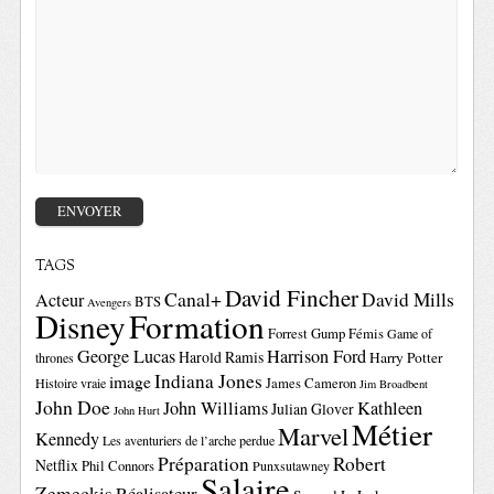
TAGS
David Fincher
Canal+
David Mills
Acteur
BTS
Avengers
Disney
Formation
Forrest Gump
Fémis
Game of
George Lucas
Harrison Ford
Harold Ramis
Harry Potter
thrones
Indiana Jones
image
Histoire vraie
James Cameron
Jim Broadbent
John Doe
John Williams
Kathleen
Julian Glover
John Hurt
Métier
Marvel
Kennedy
Les aventuriers de l’arche perdue
Préparation
Robert
Netflix
Phil Connors
Punxsutawney
Salaire
Zemeckis
Réalisateur