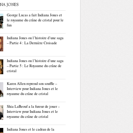
ANA JONES
George Lucas a fait Indiana Jones et
le royaume du crâne de cristal pour le
fun
Indiana Jones ou l’histoire d’une saga
– Partie 4 : La Dernière Croisade
Indiana Jones ou l’histoire d’une saga
– Partie 5 : Le Royaume du crâne de
cristal
Karen Allen reprend son souffle –
Interview pour Indiana Jones et le
royaume du crâne de cristal
Shia LaBeouf a la fureur de jouer –
Interview pour Indiana Jones et le
royaume du crâne de cristal
Indiana Jones et le cadran de la