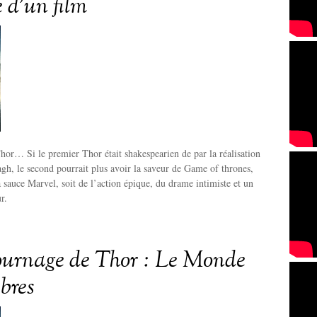
re d’un film
or… Si le premier Thor était shakespearien de par la réalisation
h, le second pourrait plus avoir la saveur de Game of thrones,
a sauce Marvel, soit de l’action épique, du drame intimiste et un
r.
tournage de Thor : Le Monde
bres