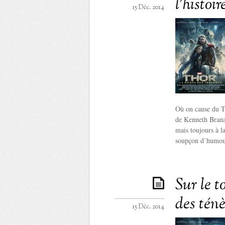
l’histoi
15 Déc. 2014
Où on cause du Th
de Kenneth Branag
mais toujours à l
soupçon d’humou
Sur le 
des ténè
15 Déc. 2014