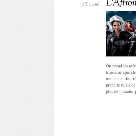
L’Affro
16 Fév. 2016
On prend les mêm
troisième épisode
mutants et des fr
prend le relais d
plus de mutants, 