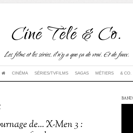
Ciné Télé & Co.
Les films et les séries, il n'y a que ça de vrai. Et de faux.
CINÉMA
SÉRIES/TVFILMS
SAGAS
MÉTIERS
& CO.
e
BAND
tournage de… X-Men 3 :