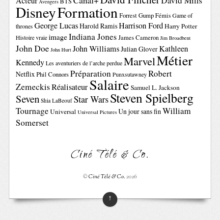
Canal+
David Mills
Acteur
BTS
Avengers
Disney
Formation
Forrest Gump
Fémis
Game of
George Lucas
Harrison Ford
Harold Ramis
Harry Potter
thrones
Indiana Jones
image
Histoire vraie
James Cameron
Jim Broadbent
John Doe
John Williams
Kathleen
Julian Glover
John Hurt
Métier
Marvel
Kennedy
Les aventuriers de l’arche perdue
Préparation
Robert
Netflix
Phil Connors
Punxsutawney
Salaire
Zemeckis
Réalisateur
Samuel L. Jackson
Steven Spielberg
Seven
Star Wars
Shia LaBeouf
Tournage
William
Un jour sans fin
Universal
Universal Pictures
Somerset
Ciné Télé & Co.
©
Ciné Télé & Co.
2026
↑