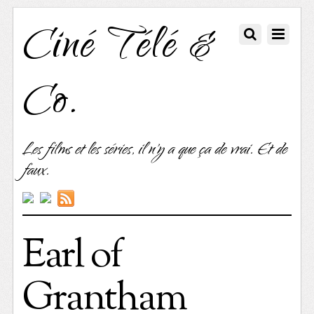
Ciné Télé &
Co.
Les films et les séries, il n'y a que ça de vrai. Et de
faux.
Earl of
Grantham