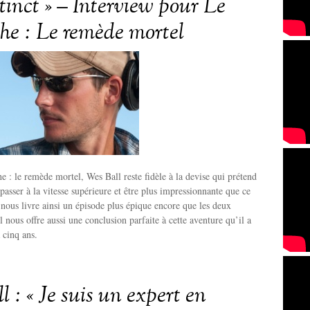
tinct » – Interview pour Le
the : Le remède mortel
e : le remède mortel, Wes Ball reste fidèle à la devise qui prétend
passer à la vitesse supérieure et être plus impressionnante que ce
l nous livre ainsi un épisode plus épique encore que les deux
l nous offre aussi une conclusion parfaite à cette aventure qu’il a
 cinq ans.
 : « Je suis un expert en