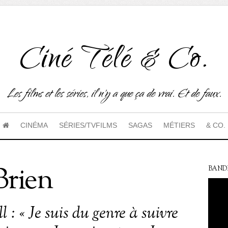
Ciné Télé & Co.
Les films et les séries, il n'y a que ça de vrai. Et de faux.
CINÉMA
SÉRIES/TVFILMS
SAGAS
MÉTIERS
& CO.
Brien
BAND
 : « Je suis du genre à suivre