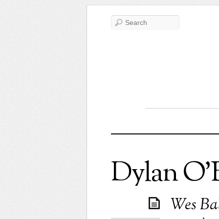
Dylan O’
Wes Ball