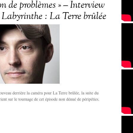
on de problèmes » – Interview
 Labyrinthe : La Terre brûlée
ouveau derrière la caméra pour La Terre brûlée, la suite du
vient sur le tournage de cet épisode non dénué de péripéties.