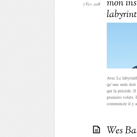
mon ins
7 Fév. 2018
labyrin
Avec Le labyrinth
qu’une suite doit 
qui la précède. I
premiers volets. I
commencée il y a
Wes Ball