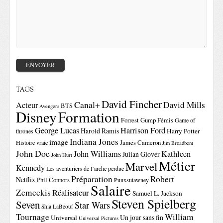
TAGS
David Fincher
Canal+
David Mills
Acteur
BTS
Avengers
Disney
Formation
Forrest Gump
Fémis
Game of
George Lucas
Harrison Ford
Harold Ramis
Harry Potter
thrones
Indiana Jones
image
Histoire vraie
James Cameron
Jim Broadbent
John Doe
John Williams
Kathleen
Julian Glover
John Hurt
Métier
Marvel
Kennedy
Les aventuriers de l’arche perdue
Préparation
Robert
Netflix
Phil Connors
Punxsutawney
Salaire
Zemeckis
Réalisateur
Samuel L. Jackson
Steven Spielberg
Seven
Star Wars
Shia LaBeouf
Tournage
William
Un jour sans fin
Universal
Universal Pictures