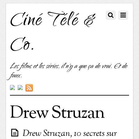
Ciné Télé &
Co.
Les films et les séries, il n'y a que ça de vrai. Et de
faux.
Drew Struzan
Drew Struzan, 10 secrets sur