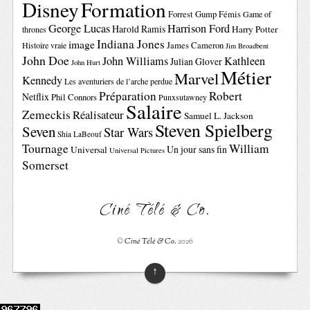
Disney
Formation
Forrest Gump
Fémis
Game of
George Lucas
Harrison Ford
Harold Ramis
Harry Potter
thrones
Indiana Jones
image
Histoire vraie
James Cameron
Jim Broadbent
John Doe
John Williams
Kathleen
Julian Glover
John Hurt
Métier
Marvel
Kennedy
Les aventuriers de l’arche perdue
Préparation
Robert
Netflix
Phil Connors
Punxsutawney
Salaire
Zemeckis
Réalisateur
Samuel L. Jackson
Steven Spielberg
Seven
Star Wars
Shia LaBeouf
Tournage
William
Un jour sans fin
Universal
Universal Pictures
Somerset
Ciné Télé & Co.
©
Ciné Télé & Co.
2026
↑