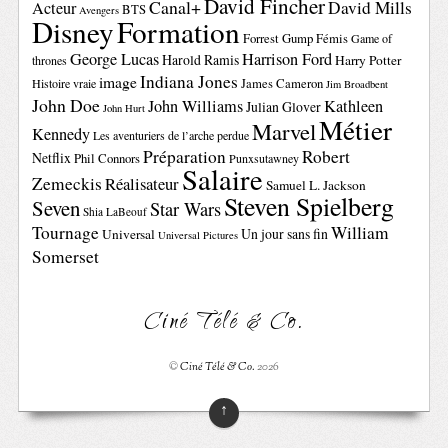
David Fincher
Canal+
David Mills
Acteur
BTS
Avengers
Disney
Formation
Forrest Gump
Fémis
Game of
George Lucas
Harrison Ford
Harold Ramis
Harry Potter
thrones
Indiana Jones
image
Histoire vraie
James Cameron
Jim Broadbent
John Doe
John Williams
Kathleen
Julian Glover
John Hurt
Métier
Marvel
Kennedy
Les aventuriers de l’arche perdue
Préparation
Robert
Netflix
Phil Connors
Punxsutawney
Salaire
Zemeckis
Réalisateur
Samuel L. Jackson
Steven Spielberg
Seven
Star Wars
Shia LaBeouf
Tournage
William
Un jour sans fin
Universal
Universal Pictures
Somerset
Ciné Télé & Co.
©
Ciné Télé & Co.
2026
↑