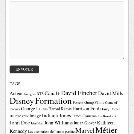
TAGS
David Fincher
Canal+
David Mills
Acteur
BTS
Avengers
Disney
Formation
Forrest Gump
Fémis
Game of
George Lucas
Harrison Ford
Harold Ramis
Harry Potter
thrones
Indiana Jones
image
Histoire vraie
James Cameron
Jim Broadbent
John Doe
John Williams
Kathleen
Julian Glover
John Hurt
Métier
Marvel
Kennedy
Les aventuriers de l’arche perdue