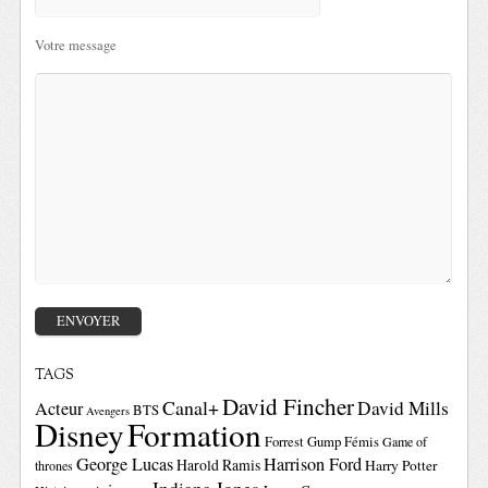
Votre message
TAGS
David Fincher
Canal+
David Mills
Acteur
BTS
Avengers
Disney
Formation
Forrest Gump
Fémis
Game of
George Lucas
Harrison Ford
Harold Ramis
Harry Potter
thrones