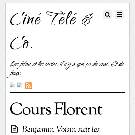
Ciné Télé &
Co.
Les films et les séries, il n'y a que ça de vrai. Et de
faux.
Cours Florent
Benjamin Voisin suit les