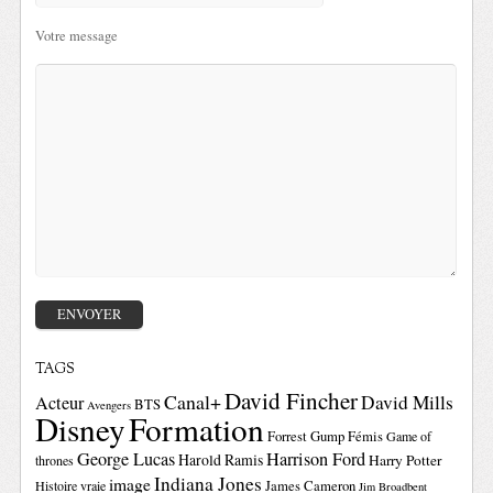
Votre message
TAGS
David Fincher
Canal+
David Mills
Acteur
BTS
Avengers
Disney
Formation
Forrest Gump
Fémis
Game of
George Lucas
Harrison Ford
Harold Ramis
Harry Potter
thrones
Indiana Jones
image
Histoire vraie
James Cameron
Jim Broadbent