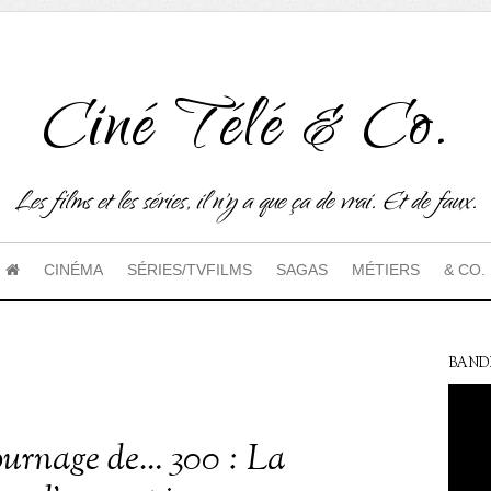
Ciné Télé & Co.
Les films et les séries, il n'y a que ça de vrai. Et de faux.
CINÉMA
SÉRIES/TVFILMS
SAGAS
MÉTIERS
& CO.
BAND
tournage de… 300 : La