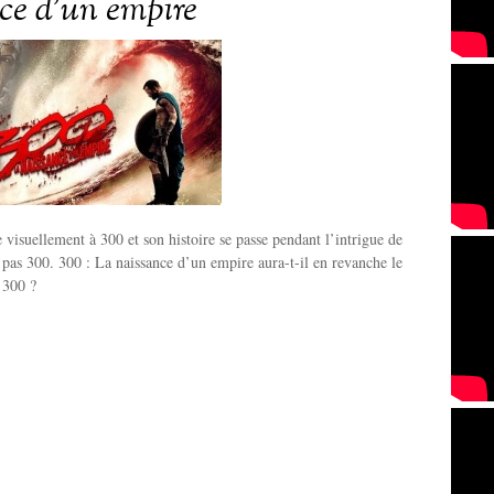
ce d’un empire
 visuellement à 300 et son histoire se passe pendant l’intrigue de
 pas 300. 300 : La naissance d’un empire aura-t-il en revanche le
 300 ?