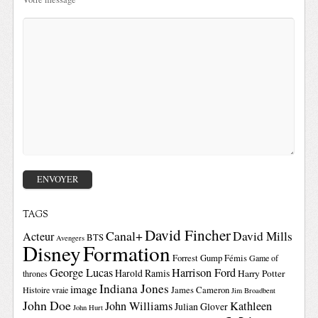
TAGS
David Fincher
Canal+
David Mills
Acteur
BTS
Avengers
Disney
Formation
Forrest Gump
Fémis
Game of
George Lucas
Harrison Ford
Harold Ramis
Harry Potter
thrones
Indiana Jones
image
Histoire vraie
James Cameron
Jim Broadbent
John Doe
John Williams
Kathleen
Julian Glover
John Hurt