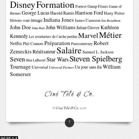
Disney
Formation
Forrest Gump
Fémis
Game of
George Lucas
Harrison Ford
Harold Ramis
Harry Potter
thrones
Indiana Jones
image
Histoire vraie
James Cameron
Jim Broadbent
John Doe
John Williams
Kathleen
Julian Glover
John Hurt
Métier
Marvel
Kennedy
Les aventuriers de l’arche perdue
Préparation
Robert
Netflix
Phil Connors
Punxsutawney
Salaire
Zemeckis
Réalisateur
Samuel L. Jackson
Steven Spielberg
Seven
Star Wars
Shia LaBeouf
Tournage
William
Un jour sans fin
Universal
Universal Pictures
Somerset
Ciné Télé & Co.
©
Ciné Télé & Co.
2026
↑