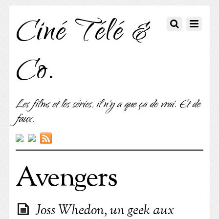
Ciné Télé &
Co.
Les films et les séries, il n'y a que ça de vrai. Et de
faux.
Avengers
Joss Whedon, un geek aux