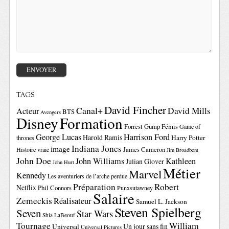
TAGS
David Fincher
Canal+
David Mills
Acteur
BTS
Avengers
Disney
Formation
Forrest Gump
Fémis
Game of
George Lucas
Harrison Ford
Harold Ramis
Harry Potter
thrones
Indiana Jones
image
Histoire vraie
James Cameron
Jim Broadbent
John Doe
John Williams
Kathleen
Julian Glover
John Hurt
Métier
Marvel
Kennedy
Les aventuriers de l’arche perdue
Préparation
Robert
Netflix
Phil Connors
Punxsutawney
Salaire
Zemeckis
Réalisateur
Samuel L. Jackson
Steven Spielberg
Seven
Star Wars
Shia LaBeouf
Tournage
William
Un jour sans fin
Universal
Universal Pictures