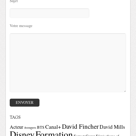
Sujet
Votre message
TAGS
David Fincher
Canal+
David Mills
Acteur
BTS
Avengers
Disney
Formation