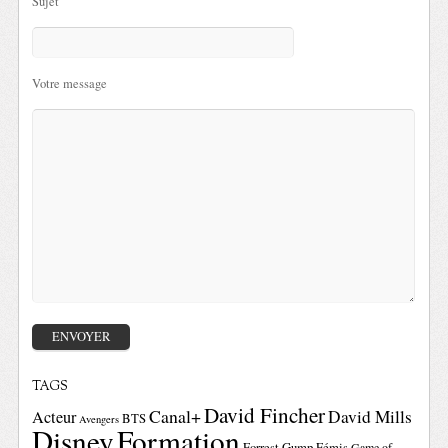
Sujet
Votre message
TAGS
David Fincher
Canal+
David Mills
Acteur
BTS
Avengers
Disney
Formation
Forrest Gump
Fémis
Game of