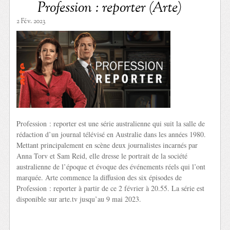
Profession : reporter (Arte)
2 Fév. 2023
Profession : reporter est une série australienne qui suit la salle de
rédaction d’un journal télévisé en Australie dans les années 1980.
Mettant principalement en scène deux journalistes incarnés par
Anna Torv et Sam Reid, elle dresse le portrait de la société
australienne de l’époque et évoque des événements réels qui l’ont
marquée. Arte commence la diffusion des six épisodes de
Profession : reporter à partir de ce 2 février à 20.55. La série est
disponible sur arte.tv jusqu’au 9 mai 2023.