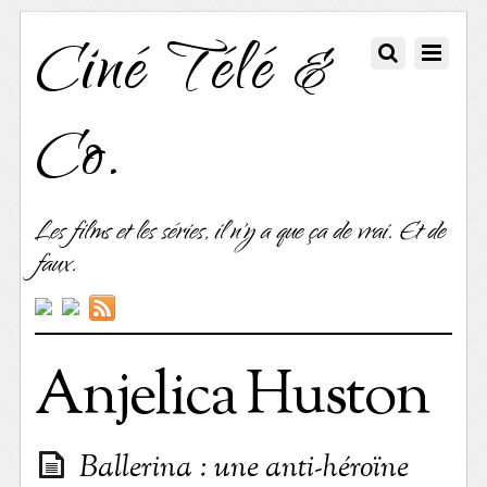
Ciné Télé &
Co.
Les films et les séries, il n'y a que ça de vrai. Et de
faux.
Anjelica Huston
Ballerina : une anti-héroïne