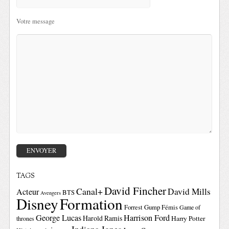
Votre message
TAGS
David Fincher
Canal+
David Mills
Acteur
BTS
Avengers
Disney
Formation
Forrest Gump
Fémis
Game of
George Lucas
Harrison Ford
Harold Ramis
Harry Potter
thrones