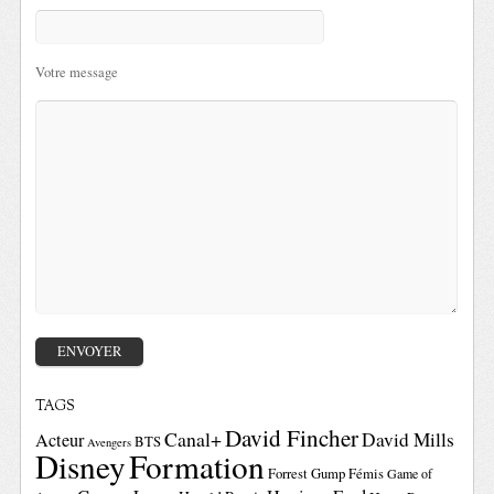
Votre message
TAGS
David Fincher
Canal+
David Mills
Acteur
BTS
Avengers
Disney
Formation
Forrest Gump
Fémis
Game of