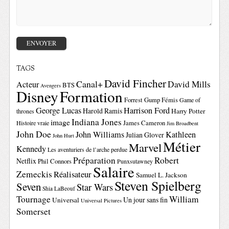
TAGS
David Fincher
Canal+
David Mills
Acteur
BTS
Avengers
Disney
Formation
Forrest Gump
Fémis
Game of
George Lucas
Harrison Ford
Harold Ramis
Harry Potter
thrones
Indiana Jones
image
Histoire vraie
James Cameron
Jim Broadbent
John Doe
John Williams
Kathleen
Julian Glover
John Hurt
Métier
Marvel
Kennedy
Les aventuriers de l’arche perdue
Préparation
Robert
Netflix
Phil Connors
Punxsutawney
Salaire
Zemeckis
Réalisateur
Samuel L. Jackson
Steven Spielberg
Seven
Star Wars
Shia LaBeouf
Tournage
William
Un jour sans fin
Universal
Universal Pictures
Somerset