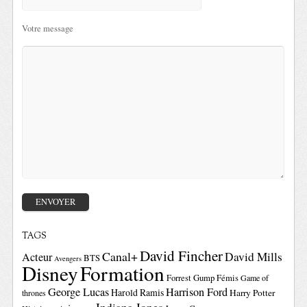
Votre message
TAGS
David Fincher
Canal+
David Mills
Acteur
BTS
Avengers
Disney
Formation
Forrest Gump
Fémis
Game of
George Lucas
Harrison Ford
Harold Ramis
Harry Potter
thrones