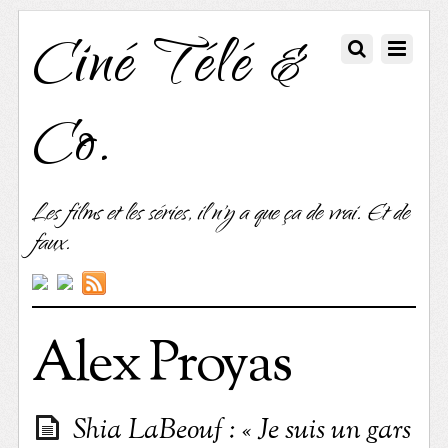
Ciné Télé &
Co.
Les films et les séries, il n'y a que ça de vrai. Et de
faux.
Alex Proyas
Shia LaBeouf : « Je suis un gars