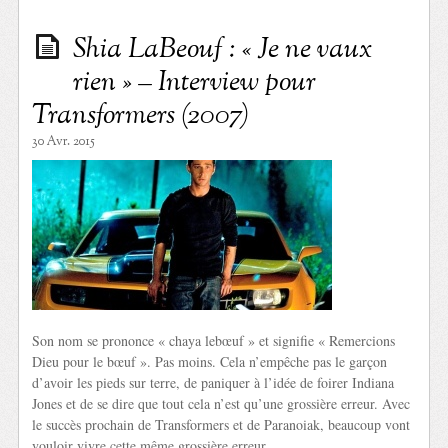
Shia LaBeouf : « Je ne vaux
rien » – Interview pour
Transformers (2007)
30 Avr. 2015
Son nom se prononce « chaya lebœuf » et signifie « Remercions
Dieu pour le bœuf ». Pas moins. Cela n’empêche pas le garçon
d’avoir les pieds sur terre, de paniquer à l’idée de foirer Indiana
Jones et de se dire que tout cela n’est qu’une grossière erreur. Avec
le succès prochain de Transformers et de Paranoiak, beaucoup vont
vouloir vivre cette même grossière erreur…