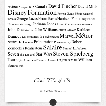
David Fincher
Canal+
David Mills
Acteur
BTS
Avengers
Disney
Formation
Forrest Gump
Fémis
Game of
George Lucas
Harrison Ford
Harold Ramis
Harry Potter
thrones
Indiana Jones
image
Histoire vraie
James Cameron
Jim Broadbent
John Doe
John Williams
Kathleen
Julian Glover
John Hurt
Métier
Marvel
Kennedy
Les aventuriers de l’arche perdue
Préparation
Robert
Netflix
Phil Connors
Punxsutawney
Salaire
Zemeckis
Réalisateur
Samuel L. Jackson
Steven Spielberg
Seven
Star Wars
Shia LaBeouf
Tournage
William
Un jour sans fin
Universal
Universal Pictures
Somerset
Ciné Télé & Co.
©
Ciné Télé & Co.
2026
↑