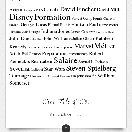
TAGS
David Fincher
Canal+
David Mills
Acteur
BTS
Avengers
Disney
Formation
Forrest Gump
Fémis
Game of
George Lucas
Harrison Ford
Harold Ramis
Harry Potter
thrones
Indiana Jones
image
Histoire vraie
James Cameron
Jim Broadbent
John Doe
John Williams
Kathleen
Julian Glover
John Hurt
Métier
Marvel
Kennedy
Les aventuriers de l’arche perdue
Préparation
Robert
Netflix
Phil Connors
Punxsutawney
Salaire
Zemeckis
Réalisateur
Samuel L. Jackson
Steven Spielberg
Seven
Star Wars
Shia LaBeouf
Tournage
William
Un jour sans fin
Universal
Universal Pictures
Somerset
Ciné Télé & Co.
©
Ciné Télé & Co.
2026
↑