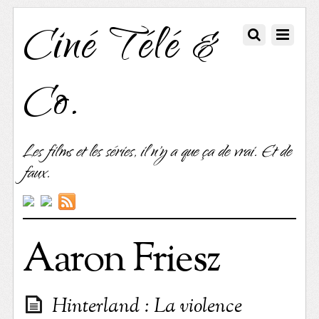
Ciné Télé &
Co.
Les films et les séries, il n'y a que ça de vrai. Et de
faux.
Aaron Friesz
Hinterland : La violence