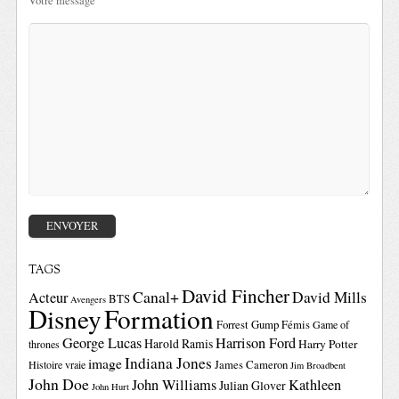
Votre message
TAGS
David Fincher
Canal+
David Mills
Acteur
BTS
Avengers
Disney
Formation
Forrest Gump
Fémis
Game of
George Lucas
Harrison Ford
Harold Ramis
Harry Potter
thrones
Indiana Jones
image
Histoire vraie
James Cameron
Jim Broadbent
John Doe
John Williams
Kathleen
Julian Glover
John Hurt