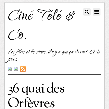
Ciné Télé &
Co.
Les films et les séries, il n'y a que ça de vrai. Et de
faux.
36 quai des
Orfèvres