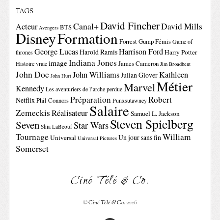
TAGS
David Fincher
Canal+
David Mills
Acteur
BTS
Avengers
Disney
Formation
Forrest Gump
Fémis
Game of
George Lucas
Harrison Ford
Harold Ramis
Harry Potter
thrones
Indiana Jones
image
Histoire vraie
James Cameron
Jim Broadbent
John Doe
John Williams
Kathleen
Julian Glover
John Hurt
Métier
Marvel
Kennedy
Les aventuriers de l’arche perdue
Préparation
Robert
Netflix
Phil Connors
Punxsutawney
Salaire
Zemeckis
Réalisateur
Samuel L. Jackson
Steven Spielberg
Seven
Star Wars
Shia LaBeouf
Tournage
William
Un jour sans fin
Universal
Universal Pictures
Somerset
Ciné Télé & Co.
©
Ciné Télé & Co.
2026