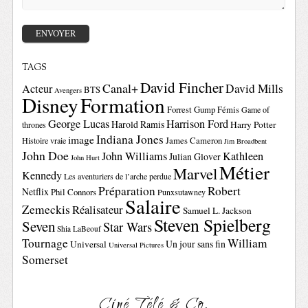
TAGS
David Fincher
Canal+
David Mills
Acteur
BTS
Avengers
Disney
Formation
Forrest Gump
Fémis
Game of
George Lucas
Harrison Ford
Harold Ramis
Harry Potter
thrones
Indiana Jones
image
Histoire vraie
James Cameron
Jim Broadbent
John Doe
John Williams
Kathleen
Julian Glover
John Hurt
Métier
Marvel
Kennedy
Les aventuriers de l’arche perdue
Préparation
Robert
Netflix
Phil Connors
Punxsutawney
Salaire
Zemeckis
Réalisateur
Samuel L. Jackson
Steven Spielberg
Seven
Star Wars
Shia LaBeouf
Tournage
William
Un jour sans fin
Universal
Universal Pictures
Somerset
Ciné Télé & Co.