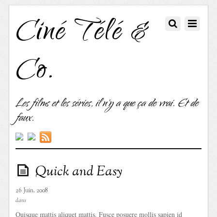
Ciné Télé &
Co.
Les films et les séries, il n'y a que ça de vrai. Et de
faux.
Quick and Easy
26 Juin. 2008
dans
Quisque mattis aliquet mattis. Fusce posuere mollis sapien id