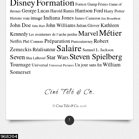
Disney
Formation
Forrest Gump
Fémis
Game of
George Lucas
Harrison Ford
Harold Ramis
Harry Potter
thrones
Indiana Jones
image
Histoire vraie
James Cameron
Jim Broadbent
John Doe
John Williams
Kathleen
Julian Glover
John Hurt
Métier
Marvel
Kennedy
Les aventuriers de l’arche perdue
Préparation
Robert
Netflix
Phil Connors
Punxsutawney
Salaire
Zemeckis
Réalisateur
Samuel L. Jackson
Steven Spielberg
Seven
Star Wars
Shia LaBeouf
Tournage
William
Un jour sans fin
Universal
Universal Pictures
Somerset
Ciné Télé & Co.
©
Ciné Télé & Co.
2026
↑