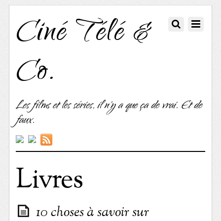
Ciné Télé &
Co.
Les films et les séries, il n'y a que ça de vrai. Et de
faux.
Livres
10 choses à savoir sur