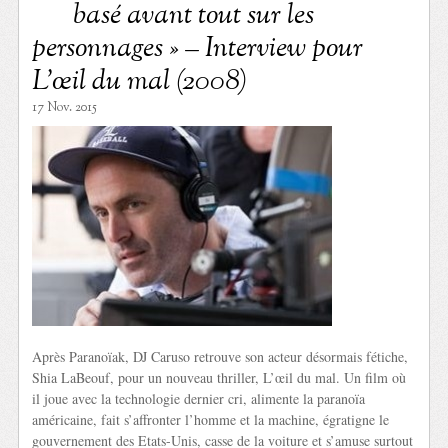
basé avant tout sur les
personnages » – Interview pour
L’œil du mal (2008)
17 Nov. 2015
Après Paranoïak, DJ Caruso retrouve son acteur désormais fétiche,
Shia LaBeouf, pour un nouveau thriller, L’œil du mal. Un film où
il joue avec la technologie dernier cri, alimente la paranoïa
américaine, fait s’affronter l’homme et la machine, égratigne le
gouvernement des Etats-Unis, casse de la voiture et s’amuse surtout