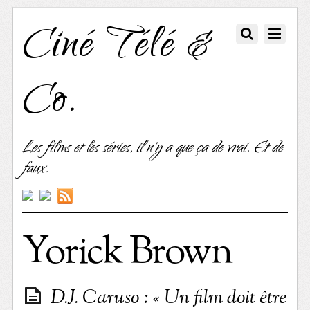
Ciné Télé &
Co.
Les films et les séries, il n'y a que ça de vrai. Et de
faux.
Yorick Brown
D.J. Caruso : « Un film doit être