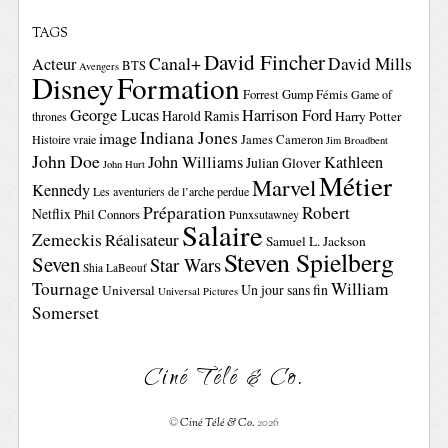
TAGS
David Fincher
Canal+
David Mills
Acteur
BTS
Avengers
Disney
Formation
Forrest Gump
Fémis
Game of
George Lucas
Harrison Ford
Harold Ramis
Harry Potter
thrones
Indiana Jones
image
Histoire vraie
James Cameron
Jim Broadbent
John Doe
John Williams
Kathleen
Julian Glover
John Hurt
Métier
Marvel
Kennedy
Les aventuriers de l’arche perdue
Préparation
Robert
Netflix
Phil Connors
Punxsutawney
Salaire
Zemeckis
Réalisateur
Samuel L. Jackson
Steven Spielberg
Seven
Star Wars
Shia LaBeouf
Tournage
William
Un jour sans fin
Universal
Universal Pictures
Somerset
Ciné Télé & Co.
©
Ciné Télé & Co.
2026