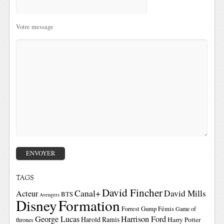
Votre message
TAGS
David Fincher
Canal+
David Mills
Acteur
BTS
Avengers
Disney
Formation
Forrest Gump
Fémis
Game of
George Lucas
Harrison Ford
Harold Ramis
Harry Potter
thrones