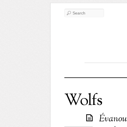
Wolfs
Évanoui