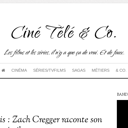
Ciné Télé & Co.
Les films et les séries, il n'y a que ça de vrai. Et de faux.
CINÉMA
SÉRIES/TVFILMS
SAGAS
MÉTIERS
& CO.
BAND
s : Zach Cregger raconte son