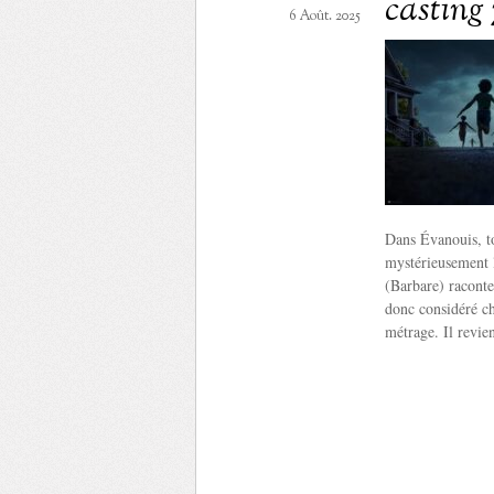
casting 
6 Août. 2025
Dans Évanouis, to
mystérieusement 
(Barbare) raconte
donc considéré c
métrage. Il revie