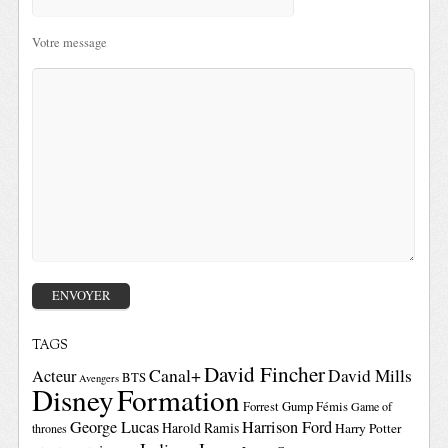
Votre message
TAGS
David Fincher
Canal+
David Mills
Acteur
BTS
Avengers
Disney
Formation
Forrest Gump
Fémis
Game of
George Lucas
Harrison Ford
Harold Ramis
Harry Potter
thrones