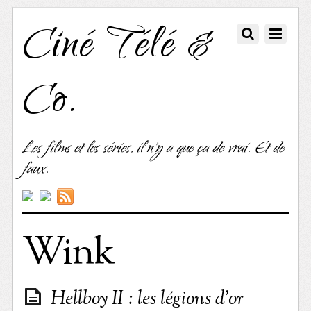
Ciné Télé &
Co.
Les films et les séries, il n'y a que ça de vrai. Et de
faux.
Wink
Hellboy II : les légions d’or